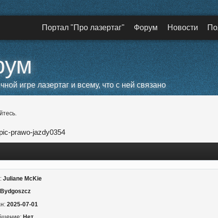
Портал "Про лазертаг"
Форум
Новости
По
рум
ой игре лазертаг и всему, что с ней связано
йтесь.
ic-prawo-jazdy0354
:
Juliane McKie
 Bydgoszcz
ан:
2025-07-01
бщение:
Нет