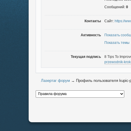
Сообщений:
0
Контакты
Сайт:
https://w
Активность
Показать сооб
Показать темы
Текущая подпись
8 Tips To Impro
przewodnik-krok
Лазертаг форум
→
Профиль пользователя kupic-p