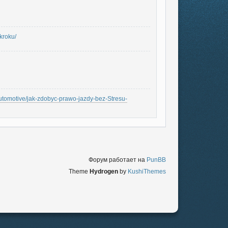
kroku/
automotive/jak-zdobyc-prawo-jazdy-bez-Stresu-
Форум работает на
PunBB
Theme
Hydrogen
by
KushiThemes