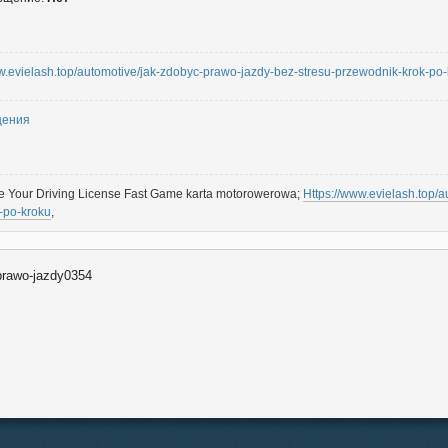
ww.evielash.top/automotive/jak-zdobyc-prawo-jazdy-bez-stresu-przewodnik-krok-po-
щения
ve Your Driving License Fast Game karta motorowerowa;
Https://www.evielash.top/
-po-kroku
,
rawo-jazdy0354