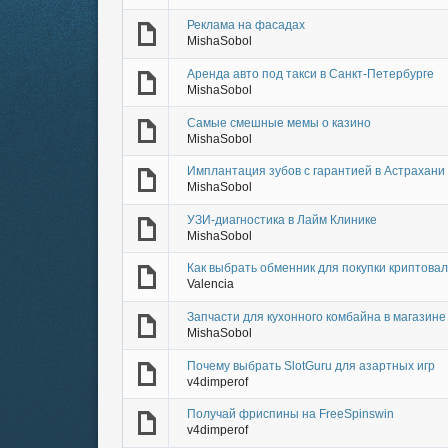
Реклама на фасадах
MishaSobol
Аренда авто под такси в Санкт-Петербурге
MishaSobol
Самые смешные мемы о казино
MishaSobol
Имплантация зубов с гарантией в Астрахани
MishaSobol
УЗИ-диагностика в Лайм Клинике
MishaSobol
Как выбрать обменник для покупки криптова
Valencia
Запчасти для кухонного комбайна в магазине 
MishaSobol
Почему выбрать SlotGuru для азартных игр
v4dimperof
Получай фриспины на FreeSpinswin
v4dimperof