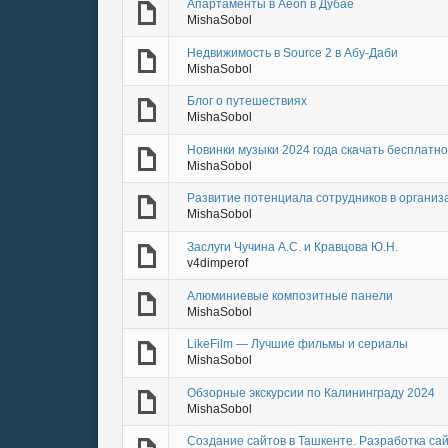
Апартаменты в Aeon в Дубае
MishaSobol
Недвижимость в Source 2 в Абу-Даби
MishaSobol
Блог о путешествиях
MishaSobol
Новинки музыки 2024 года скачать бесплатн
MishaSobol
Развитие потенциала сотрудников в организ
MishaSobol
Заслуги Чучина А.С. и Кравцова Ю.Н.
v4dimperof
Алюминиевые композитные панели
MishaSobol
LikeFilm — Лучшие фильмы и сериалы
MishaSobol
Обзорные экскурсии по Калининграду 2024
MishaSobol
Создание сайтов в Ташкенте. Разработка сай