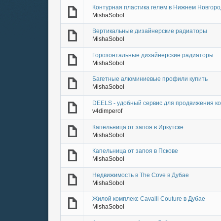
Контурная пластика гелем в Нижнем Новгор
MishaSobol
Вертикальные дизайнерские радиаторы
MishaSobol
Горозонтальные дизайнерские радиаторы
MishaSobol
Багетные алюминиевые профили купить
MishaSobol
DEELS - удобный сервис для продвижения к
v4dimperof
Капельница от запоя в Иркутске
MishaSobol
Капельница от запоя в Пскове
MishaSobol
Недвижимость в The Cove в Дубае
MishaSobol
Жилой комплекс Cavalli Couture в Дубае
MishaSobol