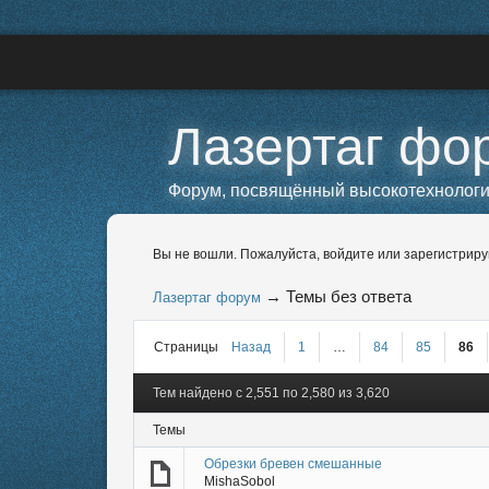
Лазертаг фо
Форум, посвящённый высокотехнологичн
Вы не вошли.
Пожалуйста, войдите или зарегистриру
→
Темы без ответа
Лазертаг форум
Страницы
Назад
1
…
84
85
86
Тем найдено с 2,551 по 2,580 из 3,620
Темы
Обрезки бревен смешанные
MishaSobol