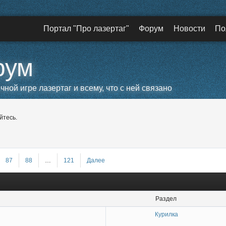
Портал "Про лазертаг"
Форум
Новости
По
рум
ой игре лазертаг и всему, что с ней связано
йтесь.
87
88
…
121
Далее
Раздел
Курилка