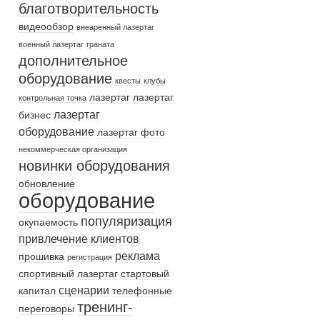
благотворительность
видеообзор
внеаренный лазертаг
военный лазертаг
граната
дополнительное
оборудование
квесты
клубы
лазертаг
лазертаг
контрольная точка
лазертаг
бизнес
оборудование
лазертаг фото
некоммерческая организация
новинки оборудования
обновление
оборудование
популяризация
окупаемость
привлечение клиентов
реклама
прошивка
регистрация
спортивный лазертаг
стартовый
сценарии
капитал
телефонные
тренинг-
переговоры