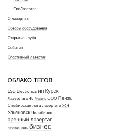
СибЛазертаг
О лазертаге
Обзоры оборудования
Открытие клуба
События
Спортивный лазертаг
ОБЛАКО ТЕГОВ
Курск
LSD Electronics
ИП
Пенза
ЛазерЛига 46
ООО
Мулино
Симбирская лига лазертага
УСН
Ульяновск
Челябинск
аренный лазертаг
бизнес
безопасность