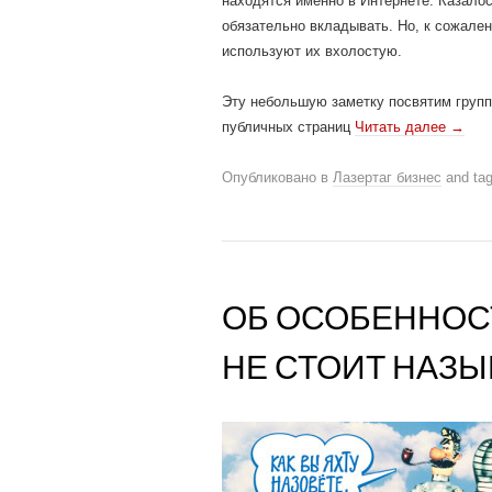
находятся именно в Интернете. Казалос
обязательно вкладывать. Но, к сожале
используют их вхолостую.
Эту небольшую заметку посвятим групп
публичных страниц
Читать далее
→
Опубликовано в
Лазертаг бизнес
and ta
ОБ ОСОБЕННОС
НЕ СТОИТ НАЗЫ