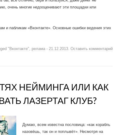
ь бы, всё отлично, бери и пользуйся, даже денег не
нию, очень многие недооценивают эти площадки или
ам и пабликам «Вконтакте». Основные ошибки ведения этих
gged
"Вконтакте"
,
релама
-
21.12.2013
.
Оставить комментарий
ТЯХ НЕЙМИНГА ИЛИ КАК
ВАТЬ ЛАЗЕРТАГ КЛУБ?
Думаю, всем известна пословица: «как корабль
назовёшь, так он и поплывёт». Несмотря на