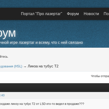
Портал "Про лазертаг"
Форум
Новости
По
рум
ой игре лазертаг и всему, что с ней связано
йтесь.
→
Линза на тубус Т2
удования (HSL)
Чтобы отпра
3:40
родаже линзу на тубус T2 от LSD кто-то видел в продаже???