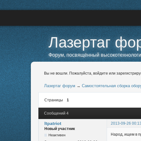
Лазертаг фо
Форум, посвящённый высокотехнологичн
Вы не вошли.
Пожалуйста, войдите или зарегистриру
Лазертаг форум
→
Самостоятельная сборка обор
Страницы
1
Сообщений 4
ltpatriot
2013-09-26 00:1
Новый участник
Народ, ищем в п
Неактивен