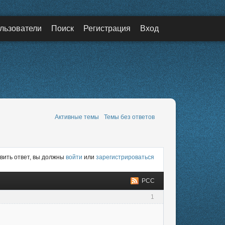
льзователи
Поиск
Регистрация
Вход
Активные темы
Темы без ответов
вить ответ, вы должны
войти
или
зарегистрироваться
РСС
1