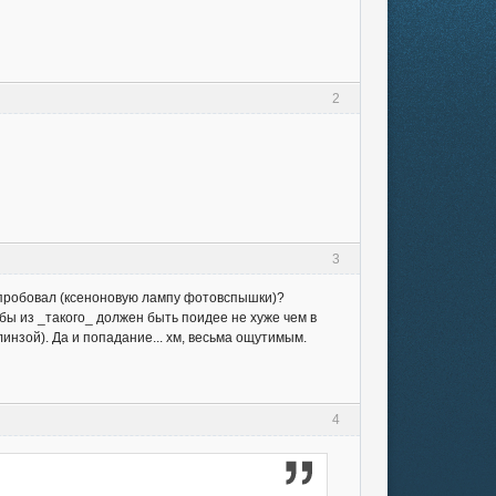
2
3
е пробовал (ксеноновую лампу фотовспышки)?
бы из _такого_ должен быть поидее не хуже чем в
нзой). Да и попадание... хм, весьма ощутимым.
4