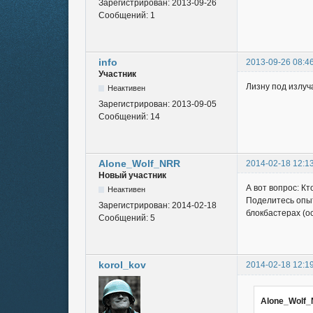
Зарегистрирован:
2013-09-26
Сообщений:
1
info
2013-09-26 08:4
Участник
Лизну под излуч
Неактивен
Зарегистрирован:
2013-09-05
Сообщений:
14
Alone_Wolf_NRR
2014-02-18 12:1
Новый участник
А вот вопрос: К
Неактивен
Поделитесь опыт
Зарегистрирован:
2014-02-18
блокбастерах (о
Сообщений:
5
korol_kov
2014-02-18 12:1
Alone_Wolf_