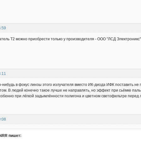
6:59
атель Т2 можно приобрести только у производителя - ООО "ЛСД Электроникс"
3:11
то-нибудь в фокус линзы этого излучателя вместо ИК-диода ИФК поставить н
ом. В людей конечно такое лучше не направлять, но эффект при сьёмке паль
собенно при лёгкой задымлённости полигона и цветном светофильтре перед ли
9:08
NRR пишет: