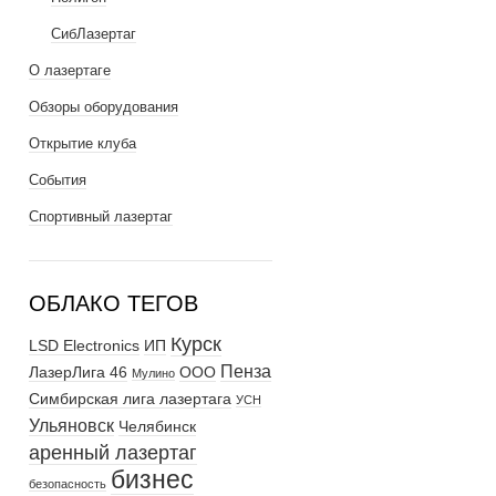
СибЛазертаг
О лазертаге
Обзоры оборудования
Открытие клуба
События
Спортивный лазертаг
ОБЛАКО ТЕГОВ
Курск
LSD Electronics
ИП
Пенза
ЛазерЛига 46
ООО
Мулино
Симбирская лига лазертага
УСН
Ульяновск
Челябинск
аренный лазертаг
бизнес
безопасность