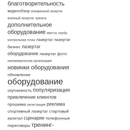
благотворительность
видеообзор
внеаренный лазертаг
военный лазертаг
граната
дополнительное
оборудование
квесты
клубы
лазертаг
лазертаг
контрольная точка
лазертаг
бизнес
оборудование
лазертаг фото
некоммерческая организация
новинки оборудования
обновление
оборудование
популяризация
окупаемость
привлечение клиентов
реклама
прошивка
регистрация
спортивный лазертаг
стартовый
сценарии
капитал
телефонные
тренинг-
переговоры