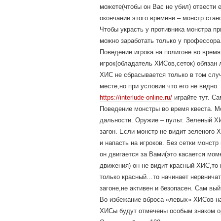
можете(чтобы он Вас не убил) отвести 
окончании этого времени – монстр стан
Чтобы украсть у противника монстра п
можно заработать только у профессора.
Поведение игрока на полигоне во время
игрок(обладатель ХИСов,сеток) обязан 
ХИС не сбрасывается только в том случ
месте,но при условии что его не видно
https://interlude-online.ru/
играйте тут. Са
Поведение монстры во время квеста. Мо
дальности. Оружие – пульт. Зеленый Х
загон. Если монстр не видит зеленого 
и напасть на игроков. Без сетки монст
он двигается за Вами(это касается мом
движения) он не видит красный ХИС,то
только красный…то начинает нервничат
загоне,не активен и безопасен. Сам вый
Во избежание вброса «левых» ХИСов на 
ХИСы будут отмечены особым знаком о