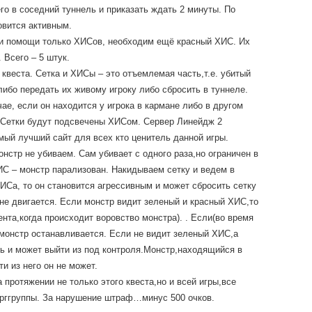
его в соседний туннель и приказать ждать 2 минуты. По
овится активным.
ри помощи только ХИСов, необходим ещё красный ХИС. Их
 Всего – 5 штук.
 квеста. Сетка и ХИСы – это отъемлемая часть,т.е. убитый
либо передать их живому игроку либо сбросить в туннеле.
ае, если он находится у игрока в кармане либо в другом
. Сетки будут подсвечены ХИСом. Сервер Линейдж 2
мый лучший сайт для всех кто ценитель данной игры.
нстр не убиваем. Сам убивает с одного раза,но ограничен в
ИС – монстр парализован. Накидываем сетку и ведем в
ХИСа, то он становится агрессивным и может сбросить сетку
р не двигается. Если монстр видит зеленый и красный ХИС,то
ента,когда происходит воровство монстра). . Если(во время
 монстр останавливается. Если не видит зеленый ХИС,а
ь и может выйти из под контроля.Монстр,находящийся в
ти из него он не может.
протяжении не только этого квеста,но и всей игры,все
рггруппы. За нарушение штраф…минус 500 очков.