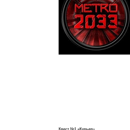
Квест №1 «Курьер
»