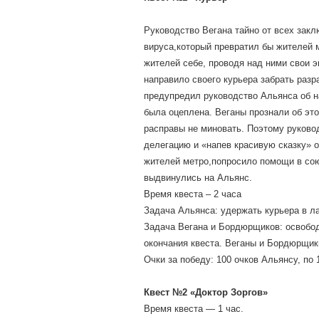
Руководство Вегана тайно от всех зак
вируса,который превратил бы жителей 
жителей себе, проводя над ними свои э
направило своего курьера забрать разр
предупредил руководство Альянса об н
была оцеплена. Веганы прознали об это
расправы не миновать. Поэтому руково
делегацию и «напев красивую сказку» о
жителей метро,попросило помощи в со
выдвинулись на Альянс.
Время квеста – 2 часа
Задача Альянса: удержать курьера в л
Задача Вегана и Бордюрщиков: освободи
окончания квеста. Веганы и Бордюрщик
Очки за победу: 100 очков Альянсу, по
Квест №2 «Доктор Зоргов»
Время квеста — 1 час.