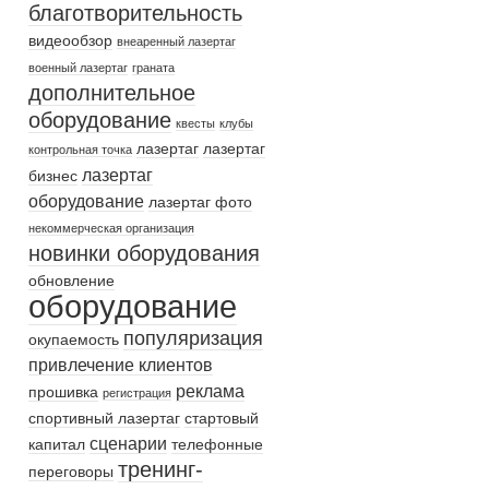
благотворительность
видеообзор
внеаренный лазертаг
военный лазертаг
граната
дополнительное
оборудование
квесты
клубы
лазертаг
лазертаг
контрольная точка
лазертаг
бизнес
оборудование
лазертаг фото
некоммерческая организация
новинки оборудования
обновление
оборудование
популяризация
окупаемость
привлечение клиентов
реклама
прошивка
регистрация
спортивный лазертаг
стартовый
сценарии
капитал
телефонные
тренинг-
переговоры