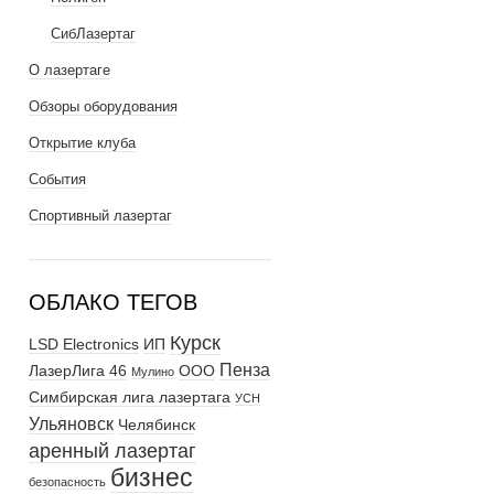
СибЛазертаг
О лазертаге
Обзоры оборудования
Открытие клуба
События
Спортивный лазертаг
ОБЛАКО ТЕГОВ
Курск
LSD Electronics
ИП
Пенза
ЛазерЛига 46
ООО
Мулино
Симбирская лига лазертага
УСН
Ульяновск
Челябинск
аренный лазертаг
бизнес
безопасность