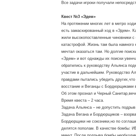
Все задачи игроки получали непосредст
Квест №3 «Эдем»
На протяжении многих лет в метро ход
есть замаскированный ход в «Эдем». Ка
жили высокопоставленные чиновники с 
катастрофой. Жизнь там была намного 
мечтал оказаться там. Но долгие поиск
«Эдем» и вот однажды их поиски увенч
обратились к руководству Альянса под
участие в дальнейшем. Руководство Ал
правдами пытались убедить других,что
восстание и Веганцы с Бордюрщиками в
Об этом прознал и Черный Санитар,веч
Время квеста – 2 часа.
Задача Альянса – не допустить подрыв
Задача Вегана и Бордюрщиков – взорват
Бордюрщики не союзники,но по соглаше
делятся пополам. В качестве бомбы: ИВ
минут. После подрыва бомбы необходим