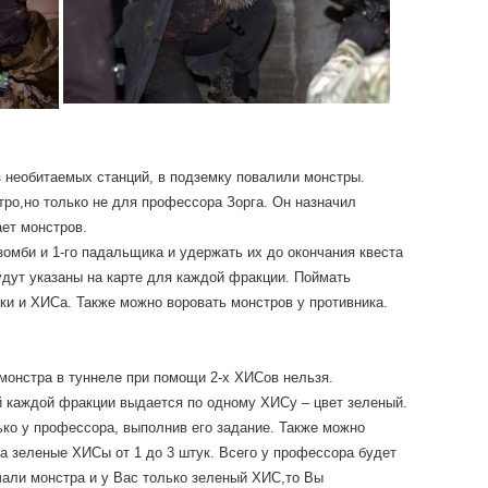
з необитаемых станций, в подземку повалили монстры.
тро,но только не для профессора Зорга. Он назначил
ает монстров.
зомби и 1-го падальщика и удержать их до окончания квеста
удут указаны на карте для каждой фракции. Поймать
ки и ХИСа. Также можно воровать монстров у противника.
 монстра в туннеле при помощи 2-х ХИСов нельзя.
ой каждой фракции выдается по одному ХИСу – цвет зеленый.
ько у профессора, выполнив его задание. Также можно
а зеленые ХИСы от 1 до 3 штук. Всего у профессора будет
чали монстра и у Вас только зеленый ХИС,то Вы