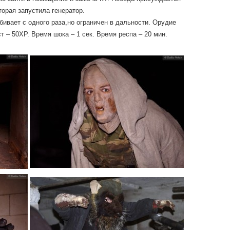
торая запустила генератор.
бивает с одного раза,но ограничен в дальности. Орудие
ст – 50ХР. Время шока – 1 сек. Время респа – 20 мин.