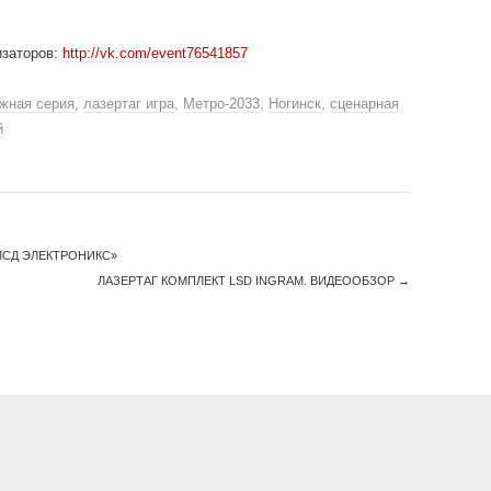
изаторов:
http://vk.com/event76541857
жная серия
,
лазертаг игра
,
Метро-2033
,
Ногинск
,
сценарная
й
ЛСД ЭЛЕКТРОНИКС»
ЛАЗЕРТАГ КОМПЛЕКТ LSD INGRAM. ВИДЕООБЗОР
→