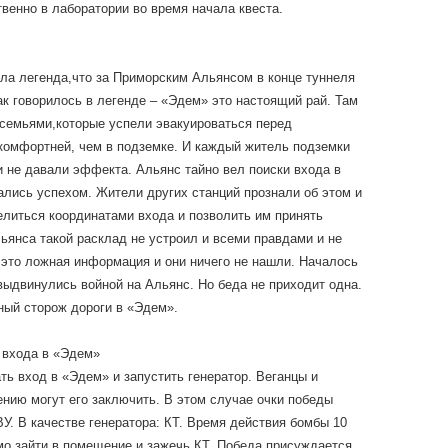
венно в лаборатории во время начала квеста.
ила легенда,что за Приморским Альянсом в конце туннеля
к говорилось в легенде – «Эдем» это настоящий рай. Там
семьями,которые успели эвакуироваться перед
комфортней, чем в подземке. И каждый житель подземки
и не давали эффекта. Альянс тайно вел поиски входа в
ались успехом. Жители других станций прознали об этом и
елиться координатами входа и позволить им принять
ьянса такой расклад не устроил и всеми правдами и не
 это ложная информация и они ничего не нашли. Началось
ыдвинулись войной на Альянс. Но беда не приходит одна.
ный сторож дороги в «Эдем».
 входа в «Эдем»
ь вход в «Эдем» и запустить генератор. Веганцы и
нию могут его заключить. В этом случае очки победы
У. В качестве генератора: КТ. Время действия бомбы 10
о зайти в помещение и зажечь КТ. Победа присуждается