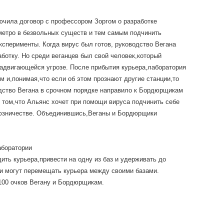
лючила договор с профессором Зоргом о разработке
метро в безвольных существ и тем самым подчинить
ксперименты. Когда вирус был готов, руководство Вегана
аботку. Но среди веганцев был свой человек,который
адвигающейся угрозе. После прибытия курьера,лаборатория
м и,понимая,что если об этом прознают другие станции,то
дство Вегана в срочном порядке направило к Бордюрщикам
 том,что Альянс хочет при помощи вируса подчинить себе
юзничестве. Объединившись,Веганы и Бордюрщики
аборатории
ть курьера,привести на одну из баз и удерживать до
и могут перемещать курьера между своими базами.
 100 очков Вегану и Бордюрщикам.