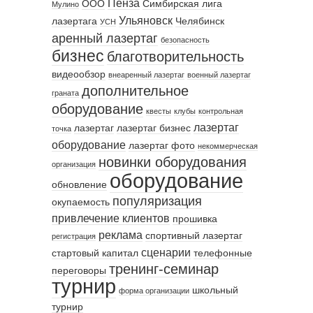
Пенза
ООО
Симбирская лига
Мулино
Ульяновск
лазертага
Челябинск
УСН
аренный лазертаг
безопасность
бизнес
благотворительность
видеообзор
внеаренный лазертаг
военный лазертаг
дополнительное
граната
оборудование
квесты
клубы
контрольная
лазертаг
лазертаг
лазертаг бизнес
точка
оборудование
лазертаг фото
некоммерческая
новинки оборудования
организация
оборудование
обновление
популяризация
окупаемость
привлечение клиентов
прошивка
реклама
спортивный лазертаг
регистрация
сценарии
стартовый капитал
телефонные
тренинг-семинар
переговоры
турнир
школьный
форма организации
турнир