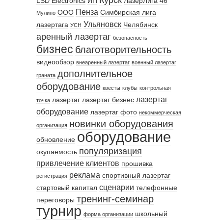
LSD Electronics
ИП
ЛазерЛига 46
Пенза
ООО
Симбирская лига
Мулино
Ульяновск
лазертага
Челябинск
УСН
аренный лазертаг
безопасность
бизнес
благотворительность
видеообзор
внеаренный лазертаг
военный лазертаг
дополнительное
граната
оборудование
квесты
клубы
контрольная
лазертаг
лазертаг
лазертаг бизнес
точка
оборудование
лазертаг фото
некоммерческая
новинки оборудования
организация
оборудование
обновление
популяризация
окупаемость
привлечение клиентов
прошивка
реклама
спортивный лазертаг
регистрация
сценарии
стартовый капитал
телефонные
тренинг-семинар
переговоры
турнир
школьный
форма организации