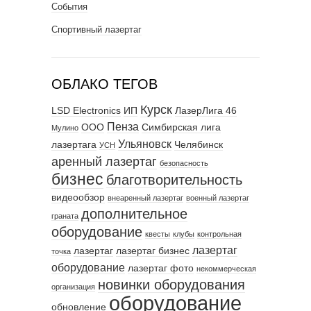
События
Спортивный лазертаг
ОБЛАКО ТЕГОВ
Курск
LSD Electronics
ИП
ЛазерЛига 46
Пенза
ООО
Симбирская лига
Мулино
Ульяновск
лазертага
Челябинск
УСН
аренный лазертаг
безопасность
бизнес
благотворительность
видеообзор
внеаренный лазертаг
военный лазертаг
дополнительное
граната
оборудование
квесты
клубы
контрольная
лазертаг
лазертаг
лазертаг бизнес
точка
оборудование
лазертаг фото
некоммерческая
новинки оборудования
организация
оборудование
обновление