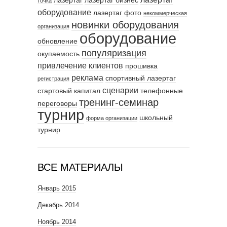
лазертаг
лазертаг бизнес
точка
оборудование
лазертаг фото
некоммерческая
новинки оборудования
организация
оборудование
обновление
популяризация
окупаемость
привлечение клиентов
прошивка
реклама
спортивный лазертаг
регистрация
сценарии
стартовый капитал
телефонные
тренинг-семинар
переговоры
турнир
школьный
форма организации
турнир
ВСЕ МАТЕРИАЛЫ
Январь 2015
Декабрь 2014
Ноябрь 2014