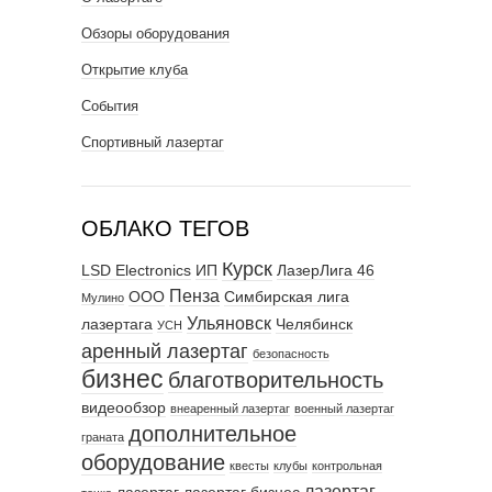
Обзоры оборудования
Открытие клуба
События
Спортивный лазертаг
ОБЛАКО ТЕГОВ
Курск
LSD Electronics
ИП
ЛазерЛига 46
Пенза
ООО
Симбирская лига
Мулино
Ульяновск
лазертага
Челябинск
УСН
аренный лазертаг
безопасность
бизнес
благотворительность
видеообзор
внеаренный лазертаг
военный лазертаг
дополнительное
граната
оборудование
квесты
клубы
контрольная
лазертаг