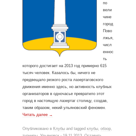
по
вели
чине
город
Пово
лжья,
числ
еннос
ть
которого достигает на 2013 год примерно 615
тысяч человек. Казалось бы, ничего не
предвещало резкого роста лазертаговского
движения именно здесь, но активность клубных
организаторов в одночасье превратило этот
город в настоящую лазертаг столицу, создав,
таким образом, некий ульяновский феномен.
Читать далее
→
Опубликовано в
Клубы
and tagged
клубы
,
обзор
,
турниры
,
Ульяновск
-
19.11.2013
.
Оставить