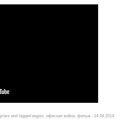
ртаге
and tagged
видео
,
офисная война
,
фильм
-
24.04.2014
.