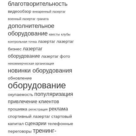
благотворительность
видеообзор
внеаренный лазертаг
военный лазертаг
граната
дополнительное
оборудование
квесты
клубы
лазертаг
лазертаг
контрольная точка
лазертаг
бизнес
оборудование
лазертаг фото
некоммерческая организация
новинки оборудования
обновление
оборудование
популяризация
окупаемость
привлечение клиентов
реклама
прошивка
регистрация
спортивный лазертаг
стартовый
сценарии
капитал
телефонные
тренинг-
переговоры