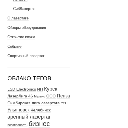
СибЛазертаг
О лазертаге
Обзоры оборудования
Открытие клуба
События
Спортивный лазертаг
ОБЛАКО ТЕГОВ
Курск
LSD Electronics
ИП
Пенза
ЛазерЛига 46
ООО
Мулино
Симбирская лига лазертага
УСН
Ульяновск
Челябинск
аренный лазертаг
бизнес
безопасность